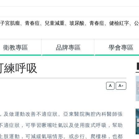
子宮肌瘤
、
青春痘
、
兒童減重
、
玻尿酸
、
青春痘
、
健檢紅字
、
公
衛教專區
品牌專區
學會專區
可練呼吸
+
，及做運動改善不適症狀。亞東醫院胸腔內科醫師張
不適症狀，可學習噘嘴吐氣以及使用腹式呼吸，幫助
上肢運動，可減緩氣喘情形。或步行、爬樓梯，也都