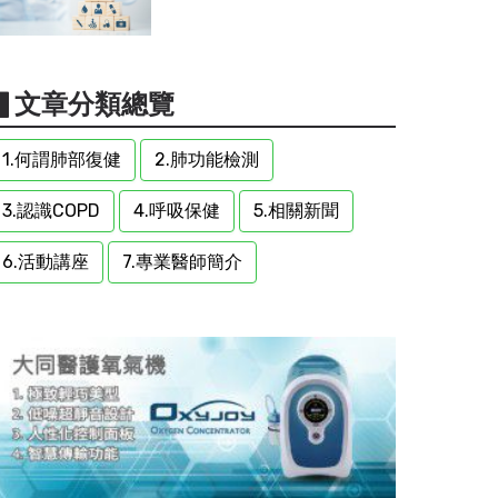
▋文章分類總覽
1.何謂肺部復健
2.肺功能檢測
3.認識COPD
4.呼吸保健
5.相關新聞
6.活動講座
7.專業醫師簡介