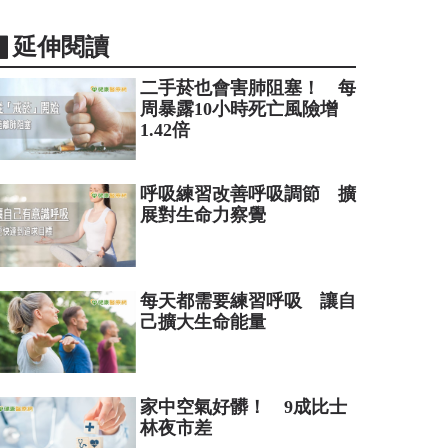
▋延伸閱讀
二手菸也會害肺阻塞！ 每
周暴露10小時死亡風險增
1.42倍
呼吸練習改善呼吸調節 擴
展對生命力察覺
每天都需要練習呼吸 讓自
己擴大生命能量
家中空氣好髒！ 9成比士
林夜市差