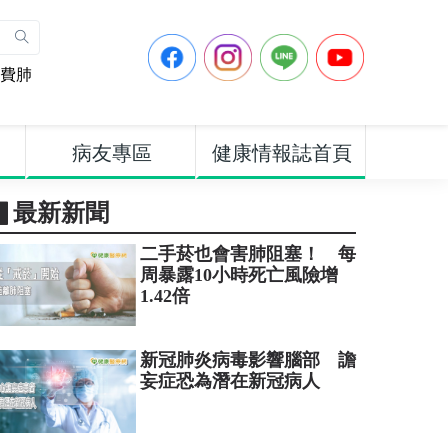
費肺
病友專區
健康情報誌首頁
▋最新新聞
二手菸也會害肺阻塞！ 每
周暴露10小時死亡風險增
1.42倍
新冠肺炎病毒影響腦部 譫
妄症恐為潛在新冠病人