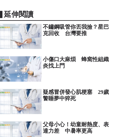
▋延伸閱讀
不鏽鋼吸管你丟我撿？星巴
克回收 台灣要推
小傷口大麻煩 蜂窩性組織
炎找上門
疑感冒併發心肌梗塞 29歲
警睡夢中猝死
父母小心！幼童耐熱度、表
達力差 中暑率更高