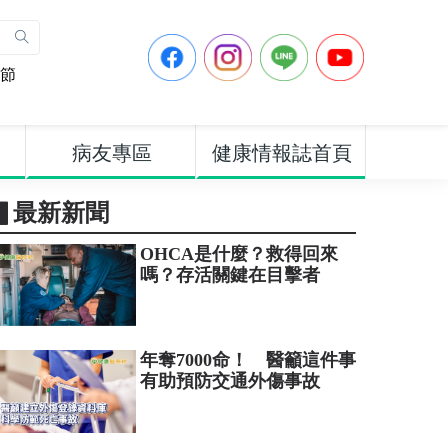
節
病友專區
健康情報誌首頁
▋最新新聞
OHCA是什麼？救得回來
嗎？存活關鍵在目擊者
年奪7000命！ 醫籲這件事
有助預防交通外傷事故