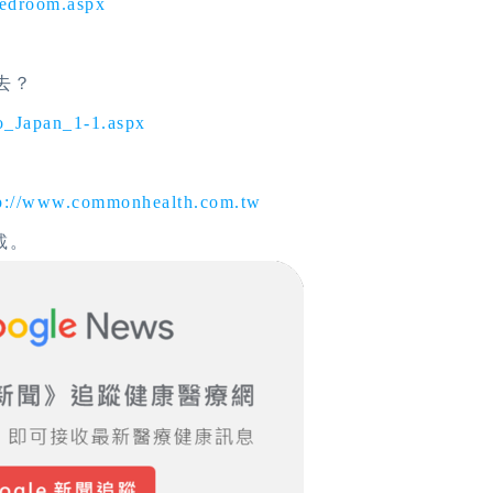
bedroom.aspx
去？
to_Japan_1-1.aspx
p://www.commonhealth.com.tw
載。