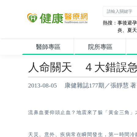
熱搜：
事後避孕
炎
、
夏天
醫師專區
院所專區
人命關天 ４大錯誤
2013-08-05 康健雜誌177期／張靜慧 著
流鼻血要仰頭止血？地震來了躲「黃金三角」
天災、意外、疾病常在瞬間發生，第一時間冷