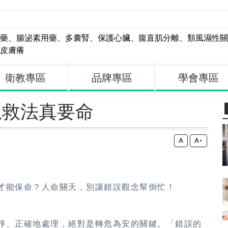
藥
、
腸泌素用藥
、
多囊腎
、
保護心臟
、
腹直肌分離
、
類風濕性關
皮膚癢
衛教專區
品牌專區
學會專區
急救法真要命
+
才能保命？人命關天，別讓錯誤觀念幫倒忙！
靜、正確地處理，絕對是轉危為安的關鍵。「錯誤的