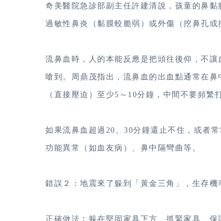
奇美醫院急診部副主任許建清說，孩童的鼻黏
過敏性鼻炎（黏膜較脆弱）或外傷（挖鼻孔或
流鼻血時，人的本能反應是把頭往後仰，不讓
嗆到。周鼎茂指出，流鼻血的出血點通常在鼻
（直接壓迫）至少5～10分鐘，中間不要頻繁
如果流鼻血超過20、30分鐘還止不住，或者
功能異常（如血友病）、鼻中隔彎曲等。
錯誤２：地震來了躲到「黃金三角」，生存機
正確做法︰躲在堅固家具下方、抓緊家具、保