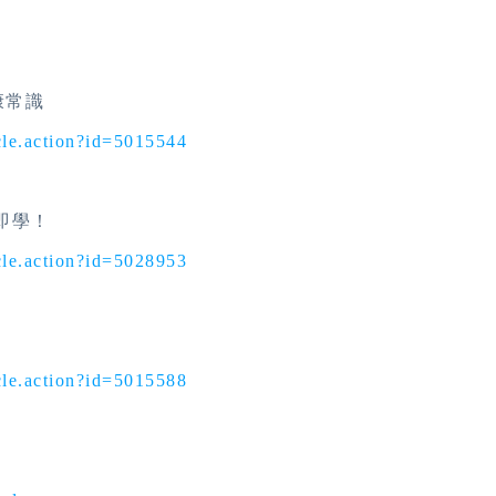
康常識
cle.action?id=5015544
即學！
cle.action?id=5028953
cle.action?id=5015588