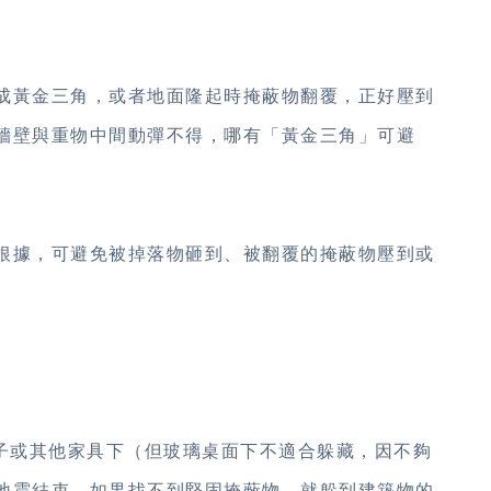
成黃金三角，或者地面隆起時掩蔽物翻覆，正好壓到
牆壁與重物中間動彈不得，哪有「黃金三角」可避
根據，可避免被掉落物砸到、被翻覆的掩蔽物壓到或
桌子或其他家具下（但玻璃桌面下不適合躲藏，因不夠
地震結束。如果找不到堅固掩蔽物，就躲到建築物的