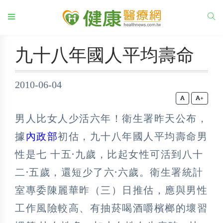
九十八年國人平均壽命
2010-06-04
+
男人比女人少活六年！衛生署昨天公布，
據
內政部
初估，九十八年國人平均壽命男
性是七 十五
·
九歲，比起女性可活到八十
二
·
五歲，還短少了六
·
六歲。衛生署統計
室專委陳麗華昨（三）日推估，應與男性
工作風險較高、有抽菸喝酒嚼檳榔的壞習