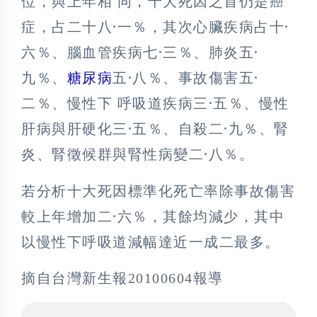
位，與上年相 同，十大死因之首仍是癌
症，占二十八
·
一％，其次心臟疾病占十
·
六％、腦血管疾病七
·
三％、肺炎五
·
九％、
糖尿病
五
·
八％、事故傷害五
·
二％、慢性下 呼吸道疾病三
·
五％、慢性
肝病與肝硬化三
·
五％、自殺二
·
九％、腎
炎、腎徵候群與腎性病變二
·
八％。
若分析十大死因標準化死亡率除事故傷害
較上年增加二
·
六％，其餘均減少，其中
以慢性下呼吸道減幅達近一成二最多。
摘自台灣新生報20100604報導