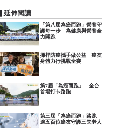
▋延伸閱讀
「第八屆為癌而跑」營養守
護每一步 為健康與營養全
力開跑
揮桿防癌攜手做公益 癌友
身體力行挑戰全賽
第7屆「為癌而跑」 全台
首場打卡路跑
第三屆「為癌而跑」路跑
逾五百位癌友守護三失老人