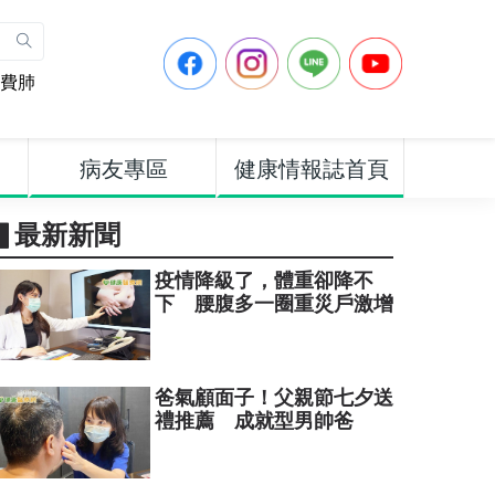
費肺
病友專區
健康情報誌首頁
▋最新新聞
疫情降級了，體重卻降不
下 腰腹多一圈重災戶激增
爸氣顧面子！父親節七夕送
禮推薦 成就型男帥爸