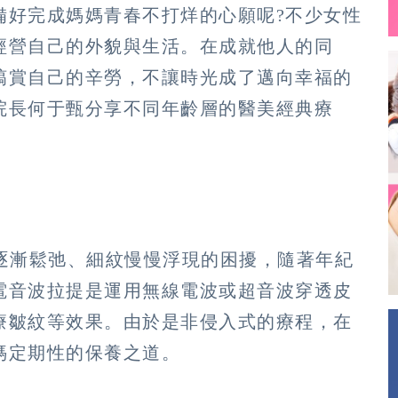
備好完成媽媽青春不打烊的心願呢?不少女性
經營自己的外貌與生活。在成就他人的同
犒賞自己的辛勞，不讓時光成了邁向幸福的
院長何于甄分享不同年齡層的醫美經典療
膚逐漸鬆弛、細紋慢慢浮現的困擾，隨著年紀
電音波拉提是運用無線電波或超音波穿透皮
療皺紋等效果。由於是非侵入式的療程，在
媽定期性的保養之道。