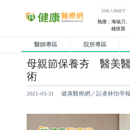
熱搜：
海福刀
、
鏈疫苗
醫師專區
院所專區
母親節保養夯 醫美
術
2021-03-31 健康醫療網／記者林怡亭