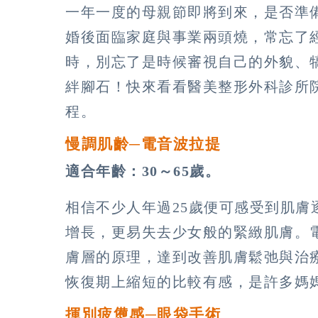
一年一度的母親節即將到來，是否準
婚後面臨家庭與事業兩頭燒，常忘了
時，別忘了是時候審視自己的外貌、
絆腳石！快來看看醫美整形外科診所
程。
慢調肌齡
─
電音波拉提
適合年齡：30～65歲。
相信不少人年過25歲便可感受到肌
增長，更易失去少女般的緊緻肌膚。
膚層的原理，達到改善肌膚鬆弛與治
恢復期上縮短的比較有感，是許多媽
揮別疲憊感─眼袋手術