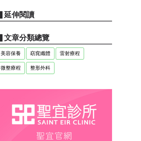
▋延伸閱讀
▋文章分類總覽
美容保養
窈窕纖體
雷射療程
微整療程
整形外科