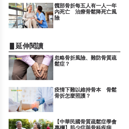
髖部骨折每五人有一人一年
內死亡 治療骨鬆降死亡風
險
▋延伸閱讀
忽略骨折風險、難防骨質疏
鬆症？
疫情下難以維持骨本 骨鬆
骨折怎麼照護？
【中華民國骨質疏鬆症學會
專欄】肌少症與骨科疾病