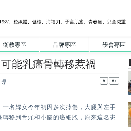
RSV
、
粒線體
、
健檢
、
海福刀
、
子宮肌瘤
、
青春痘
、
兒童減重
衛教專區
品牌專區
學會專區
 可能乳癌骨轉移惹禍
報導
+
！一名婦女今年初因多次摔傷，大腿與左手
是轉移到骨頭和小腦的癌細胞，原來這名患