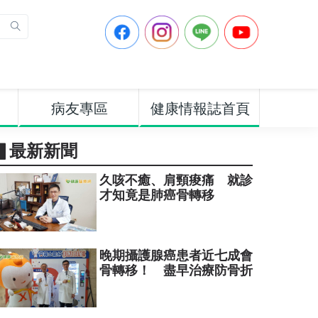
病友專區
健康情報誌首頁
▋最新新聞
久咳不癒、肩頸痠痛 就診
才知竟是肺癌骨轉移
晚期攝護腺癌患者近七成會
骨轉移！ 盡早治療防骨折