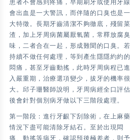
患者不會感到疼痛，早期刷牙或使用牙線
會出血是一大警訊，而伴隨的口臭也是一
大特徵。長期牙齒清潔不夠徹底，殘留菜
渣，加上牙周病菌屬厭氧菌，常釋放腐臭
味，二者合在一起，形成難聞的口臭。若
持續不做任何處理，等到產生隱隱約約的
悶痛，甚至牙齒動搖，此時牙周病程已進
入嚴重期，治療選項變少，拔牙的機率很
大。邱子珊醫師說明，牙周病經全口評估
後會針對個別病牙做以下三階段處理。
第一階段：進行牙齦下刮除術，在上麻藥
情況下盡可能清除牙結石。至於出現悶
痛、動搖等病牙，確認預後極差者，則予