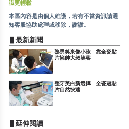
識更輕鬆
本區內容是由個人維護，若有不當資訊請通
知客服協助處理或移除，謝謝。
▋最新新聞
熟男笑來像小孩 靠全瓷貼
片擁帥大叔笑容
整牙美白新選擇 全瓷冠貼
片自然快速
▋延伸閱讀