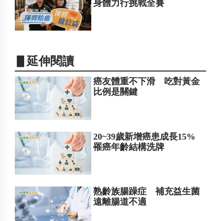
身體力行挑戰全賽
▋延伸閱讀
癌友體重不下滑 吃對黃金
比例是關鍵
20~39歲新增癌患成長15%
罹癌年齡結構洗牌
熟齡族腸躁症 補充益生菌
遠離腸道不適