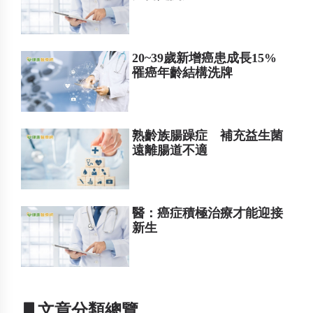
20~39歲新增癌患成長15%
罹癌年齡結構洗牌
熟齡族腸躁症 補充益生菌
遠離腸道不適
醫：癌症積極治療才能迎接
新生
▋文章分類總覽