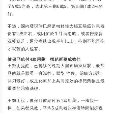
至9成5之高，遠比第三期6成5、第四期1成2來的
好。
不過，國內發現時已經是轉移性大腸直腸癌的患者
仍有2成左右，或因忙於生計而忽略，或者醫療資
源較缺乏，通常症狀出現半年以上，拖到不能再拖
才就醫的人也有。
健保已給付4線用藥 標靶新藥成效佳
王輝明提醒，已轉移的晚期大腸直腸癌症狀，最常
見的就是體重一直減輕，體型 消瘦。治療方式能
開刀最好，或是化療加上具高療效的標靶藥物是最
重要的治療基礎。
王輝明說，健保目前給付有4線用藥，一棒接一
棒，如果都見效，平均5成患者的存活時間能撐過