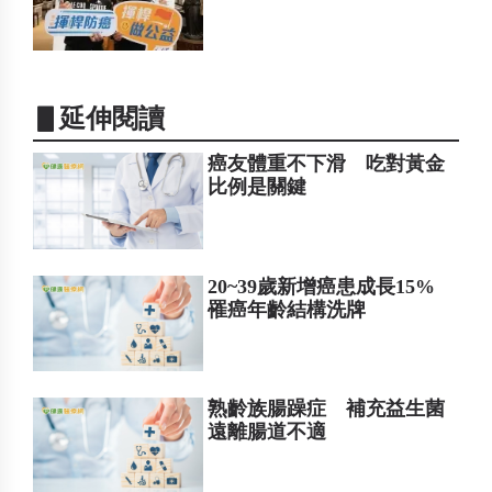
▋延伸閱讀
癌友體重不下滑 吃對黃金
比例是關鍵
20~39歲新增癌患成長15%
罹癌年齡結構洗牌
熟齡族腸躁症 補充益生菌
遠離腸道不適