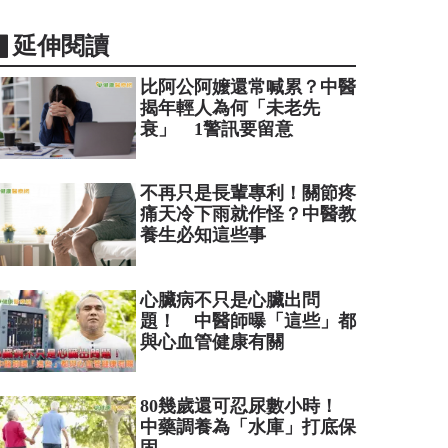
▋延伸閱讀
比阿公阿嬤還常喊累？中醫
揭年輕人為何「未老先
衰」 1警訊要留意
不再只是長輩專利！關節疼
痛天冷下雨就作怪？中醫教
養生必知這些事
心臟病不只是心臟出問
題！ 中醫師曝「這些」都
與心血管健康有關
80幾歲還可忍尿數小時！
中藥調養為「水庫」打底保
固