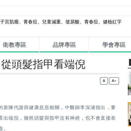
子宮肌瘤
、
青春痘
、
兒童減重
、
玻尿酸
、
青春痘
、
健檢紅字
衛教專區
品牌專區
學會專區
 從頭髮指甲看端倪
+
的新陳代謝與健康息息相關，中醫師李深浦指出，要
看出端倪，雖然頭髮與指甲沒有神經，也不會直接表
器。