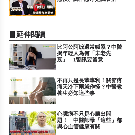
▋延伸閱讀
比阿公阿嬤還常喊累？中醫
揭年輕人為何「未老先
衰」 1警訊要留意
不再只是長輩專利！關節疼
痛天冷下雨就作怪？中醫教
養生必知這些事
心臟病不只是心臟出問
題！ 中醫師曝「這些」都
與心血管健康有關