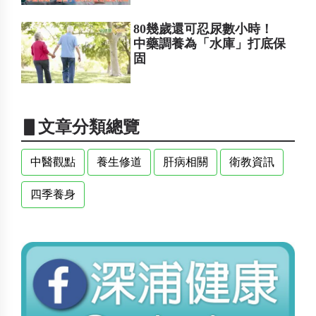
80幾歲還可忍尿數小時！
中藥調養為「水庫」打底保
固
▋文章分類總覽
中醫觀點
養生修道
肝病相關
衛教資訊
四季養身