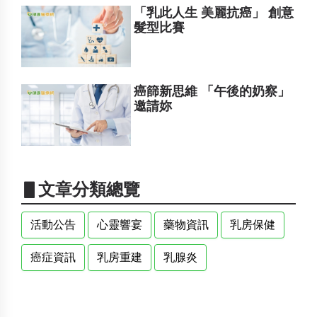
「乳此人生 美麗抗癌」 創意
髮型比賽
癌篩新思維 「午後的奶察」
邀請妳
▋文章分類總覽
活動公告
心靈響宴
藥物資訊
乳房保健
癌症資訊
乳房重建
乳腺炎