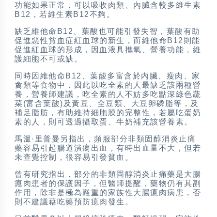
功能如果正常，可以吸收肉類、內臟含較多維生素
B12，若維生素B12不夠。
缺乏維他命B12、葉酸也可能引發失智，葉酸有助
促進惡性貧血症紅血球的新生，而維他命B12則能
促進紅血球的形成，因血液具攜氧、營養功能，維
護細胞不可或缺。
同時因維他命B12、葉酸多富含於內臟、瘦肉、家
禽類等食物中，因此以吃全素的人最缺乏該兩種營
養，營養師建議，吃全素的人不妨多吃點深綠色蔬
菜(富含葉酸)及黃豆、全豆類、大豆卵磷脂等，及
補足脂肪，有助維持細胞膜的完整性，若屬吃蛋奶
素的人，則可透過攝取蛋、牛奶補充該營養素。
馬溫·里普曼另指出，頻服部分非類固醇消炎止痛
藥容易引起腸道潰瘍出血，有時出血量不大，但若
未查覺控制，很容易引發貧血。
曾有研究指出，部分的非類固醇消炎止痛藥是大腸
瘜肉患者的保護因子，但醫師提醒，藥物仍有其副
作用，除非是極為嚴重的家族性大腸瘜肉病患，否
則不建議藉吃藥預防瘜肉發生。