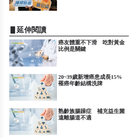
▋延伸閱讀
癌友體重不下滑 吃對黃金
比例是關鍵
20~39歲新增癌患成長15%
罹癌年齡結構洗牌
熟齡族腸躁症 補充益生菌
遠離腸道不適