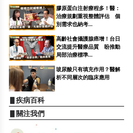
膠原蛋白注射療程多！醫：
治療規劃重視整體評估 個
別需求也納考...
高齡社會攝護腺癌增！台日
交流提升醫療品質 盼推動
局部治療標準...
玻尿酸只有填充作用？醫解
析不同層次的臨床應用
▋疾病百科
▋關注我們