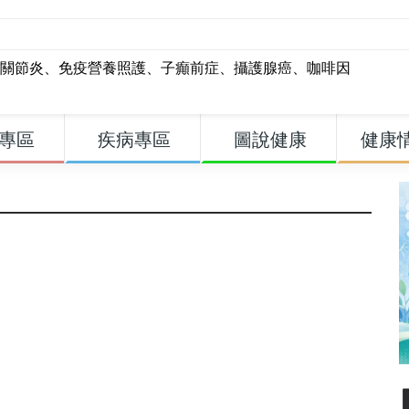
關節炎
、
免疫營養照護
、
子癲前症
、
攝護腺癌
、
咖啡因
專區
疾病專區
圖說健康
健康