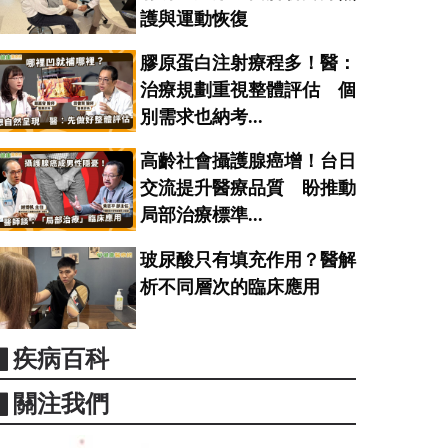
護與運動恢復
膠原蛋白注射療程多！醫：
治療規劃重視整體評估 個
別需求也納考...
高齡社會攝護腺癌增！台日
交流提升醫療品質 盼推動
局部治療標準...
玻尿酸只有填充作用？醫解
析不同層次的臨床應用
▋疾病百科
▋關注我們