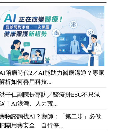
AI陪病時代2／AI能助力醫病溝通？專家
解析如何善用科技...
洪子仁副院長專訪／醫療拼ESG不只減
碳！AI浪潮、人力荒...
藥物諮詢找AI？藥師：「第二步」必做
把關用藥安全 自行停...