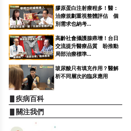
膠原蛋白注射療程多！醫：
治療規劃重視整體評估 個
別需求也納考...
高齡社會攝護腺癌增！台日
交流提升醫療品質 盼推動
局部治療標準...
玻尿酸只有填充作用？醫解
析不同層次的臨床應用
▋疾病百科
▋關注我們