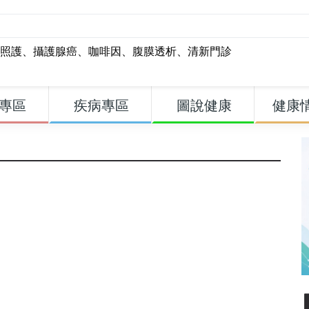
照護
、
攝護腺癌
、
咖啡因
、
腹膜透析
、
清新門診
專區
疾病專區
圖說健康
健康