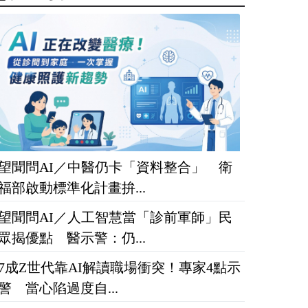
望聞問AI／中醫仍卡「資料整合」 衛
福部啟動標準化計畫拚...
望聞問AI／人工智慧當「診前軍師」民
眾揭優點 醫示警：仍...
7成Z世代靠AI解讀職場衝突！專家4點示
警 當心陷過度自...