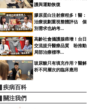
護與運動恢復
膠原蛋白注射療程多！醫：
治療規劃重視整體評估 個
別需求也納考...
高齡社會攝護腺癌增！台日
交流提升醫療品質 盼推動
局部治療標準...
玻尿酸只有填充作用？醫解
析不同層次的臨床應用
▋疾病百科
▋關注我們