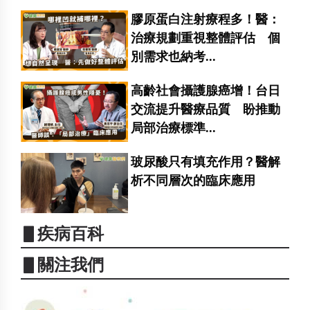
膠原蛋白注射療程多！醫：
治療規劃重視整體評估 個
別需求也納考...
高齡社會攝護腺癌增！台日
交流提升醫療品質 盼推動
局部治療標準...
玻尿酸只有填充作用？醫解
析不同層次的臨床應用
▋疾病百科
▋關注我們