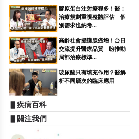
膠原蛋白注射療程多！醫：
治療規劃重視整體評估 個
別需求也納考...
高齡社會攝護腺癌增！台日
交流提升醫療品質 盼推動
局部治療標準...
玻尿酸只有填充作用？醫解
析不同層次的臨床應用
▋疾病百科
▋關注我們