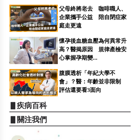
父母終將老去 咖啡職人、
企業攜手公益 陪自閉症家
庭走更遠
懷孕後血糖血壓為何異常升
高？醫揭原因 規律產檢安
心掌握孕期變...
腹膜透析「年紀大學不
會」？醫：年齡並非限制
評估還要看3面向
▋疾病百科
▋關注我們