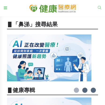
▋「鼻涕」搜尋結果
▋健康專輯