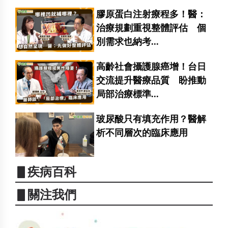
膠原蛋白注射療程多！醫：
治療規劃重視整體評估 個
別需求也納考...
高齡社會攝護腺癌增！台日
交流提升醫療品質 盼推動
局部治療標準...
玻尿酸只有填充作用？醫解
析不同層次的臨床應用
▋疾病百科
▋關注我們