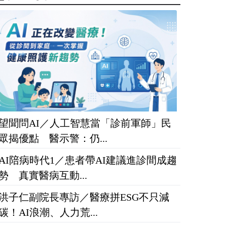
望聞問AI／人工智慧當「診前軍師」民
眾揭優點 醫示警：仍...
AI陪病時代1／患者帶AI建議進診間成趨
勢 真實醫病互動...
洪子仁副院長專訪／醫療拼ESG不只減
碳！AI浪潮、人力荒...