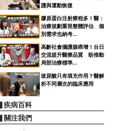
護與運動恢復
膠原蛋白注射療程多！醫：
治療規劃重視整體評估 個
別需求也納考...
高齡社會攝護腺癌增！台日
交流提升醫療品質 盼推動
局部治療標準...
玻尿酸只有填充作用？醫解
析不同層次的臨床應用
▋疾病百科
▋關注我們