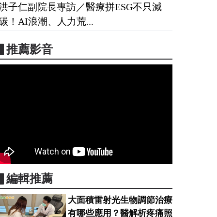
洪子仁副院長專訪／醫療拼ESG不只減
碳！AI浪潮、人力荒...
▋推薦影音
▋編輯推薦
大面積雷射光生物調節治療
有哪些應用？醫解析疼痛照