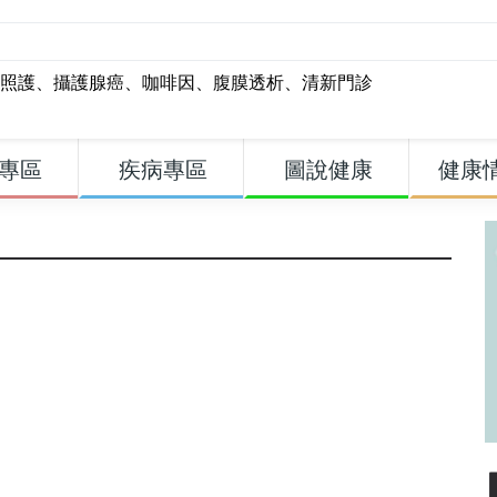
照護
、
攝護腺癌
、
咖啡因
、
腹膜透析
、
清新門診
專區
疾病專區
圖說健康
健康