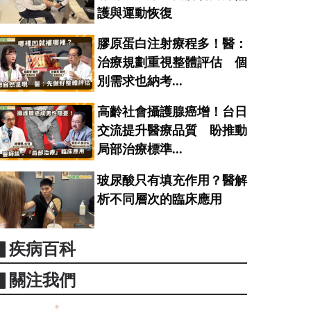
護與運動恢復
膠原蛋白注射療程多！醫：
治療規劃重視整體評估 個
別需求也納考...
高齡社會攝護腺癌增！台日
交流提升醫療品質 盼推動
局部治療標準...
玻尿酸只有填充作用？醫解
析不同層次的臨床應用
▋疾病百科
▋關注我們