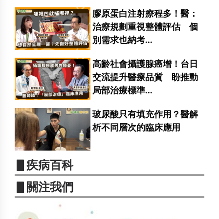
膠原蛋白注射療程多！醫：
治療規劃重視整體評估 個
別需求也納考...
高齡社會攝護腺癌增！台日
交流提升醫療品質 盼推動
局部治療標準...
玻尿酸只有填充作用？醫解
析不同層次的臨床應用
▋疾病百科
▋關注我們