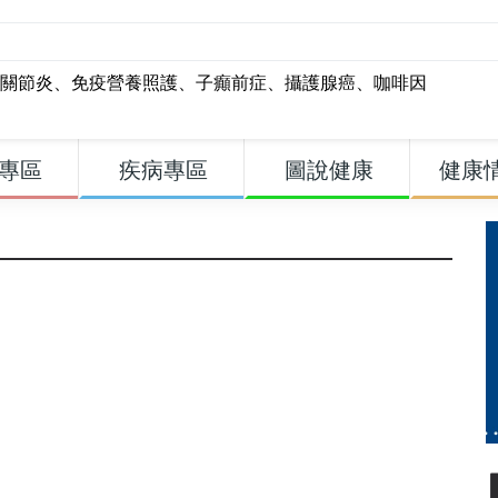
關節炎
、
免疫營養照護
、
子癲前症
、
攝護腺癌
、
咖啡因
專區
疾病專區
圖說健康
健康