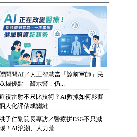
望聞問AI／人工智慧當「診前軍師」民
眾揭優點 醫示警：仍...
近視雷射不只比技術？AI數據如何影響
個人化評估成關鍵
洪子仁副院長專訪／醫療拼ESG不只減
碳！AI浪潮、人力荒...