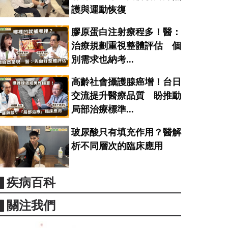
護與運動恢復
膠原蛋白注射療程多！醫：
治療規劃重視整體評估 個
別需求也納考...
高齡社會攝護腺癌增！台日
交流提升醫療品質 盼推動
局部治療標準...
玻尿酸只有填充作用？醫解
析不同層次的臨床應用
▋疾病百科
▋關注我們