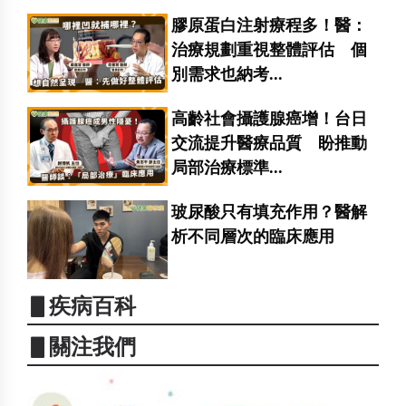
膠原蛋白注射療程多！醫：
治療規劃重視整體評估 個
別需求也納考...
高齡社會攝護腺癌增！台日
交流提升醫療品質 盼推動
局部治療標準...
玻尿酸只有填充作用？醫解
析不同層次的臨床應用
▋疾病百科
▋關注我們