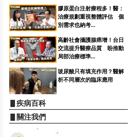
膠原蛋白注射療程多！醫：
治療規劃重視整體評估 個
別需求也納考...
高齡社會攝護腺癌增！台日
交流提升醫療品質 盼推動
局部治療標準...
玻尿酸只有填充作用？醫解
析不同層次的臨床應用
▋疾病百科
▋關注我們