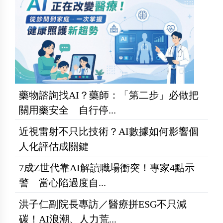
藥物諮詢找AI？藥師：「第二步」必做把
關用藥安全 自行停...
近視雷射不只比技術？AI數據如何影響個
人化評估成關鍵
7成Z世代靠AI解讀職場衝突！專家4點示
警 當心陷過度自...
洪子仁副院長專訪／醫療拼ESG不只減
碳！AI浪潮、人力荒...