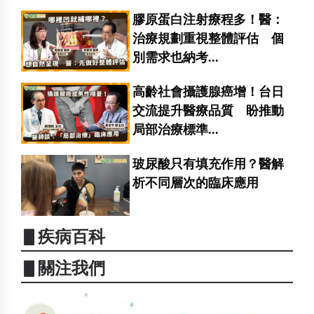
膠原蛋白注射療程多！醫：
治療規劃重視整體評估 個
別需求也納考...
高齡社會攝護腺癌增！台日
交流提升醫療品質 盼推動
局部治療標準...
玻尿酸只有填充作用？醫解
析不同層次的臨床應用
▋疾病百科
▋關注我們