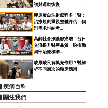
護與運動恢復
膠原蛋白注射療程多！醫：
治療規劃重視整體評估 個
別需求也納考...
高齡社會攝護腺癌增！台日
交流提升醫療品質 盼推動
局部治療標準...
玻尿酸只有填充作用？醫解
析不同層次的臨床應用
▋疾病百科
▋關注我們