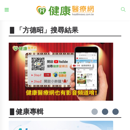
▋「方德昭」搜尋結果
▋健康專輯