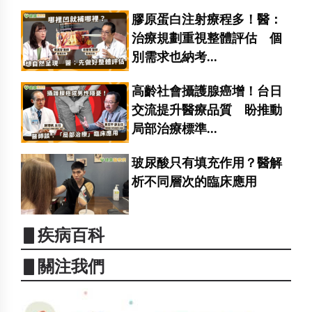
膠原蛋白注射療程多！醫：
治療規劃重視整體評估 個
別需求也納考...
高齡社會攝護腺癌增！台日
交流提升醫療品質 盼推動
局部治療標準...
玻尿酸只有填充作用？醫解
析不同層次的臨床應用
▋疾病百科
▋關注我們