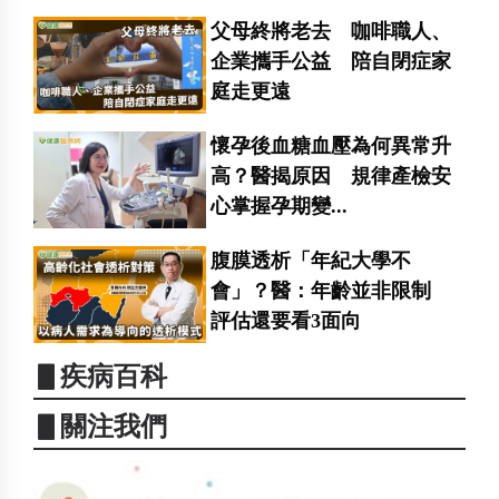
父母終將老去 咖啡職人、
企業攜手公益 陪自閉症家
庭走更遠
懷孕後血糖血壓為何異常升
高？醫揭原因 規律產檢安
心掌握孕期變...
腹膜透析「年紀大學不
會」？醫：年齡並非限制
評估還要看3面向
▋疾病百科
▋關注我們