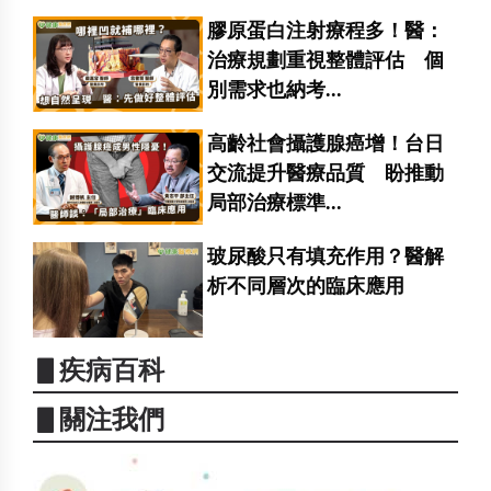
膠原蛋白注射療程多！醫：
治療規劃重視整體評估 個
別需求也納考...
高齡社會攝護腺癌增！台日
交流提升醫療品質 盼推動
局部治療標準...
玻尿酸只有填充作用？醫解
析不同層次的臨床應用
▋疾病百科
▋關注我們