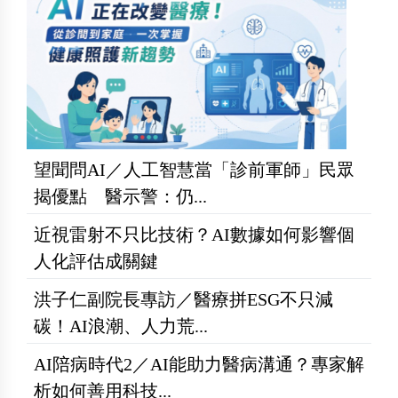
望聞問AI／人工智慧當「診前軍師」民眾
揭優點 醫示警：仍...
近視雷射不只比技術？AI數據如何影響個
人化評估成關鍵
洪子仁副院長專訪／醫療拼ESG不只減
碳！AI浪潮、人力荒...
AI陪病時代2／AI能助力醫病溝通？專家解
析如何善用科技...