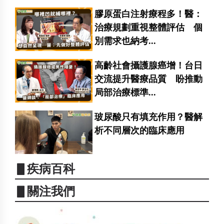
膠原蛋白注射療程多！醫：
治療規劃重視整體評估 個
別需求也納考...
高齡社會攝護腺癌增！台日
交流提升醫療品質 盼推動
局部治療標準...
玻尿酸只有填充作用？醫解
析不同層次的臨床應用
▋疾病百科
▋關注我們