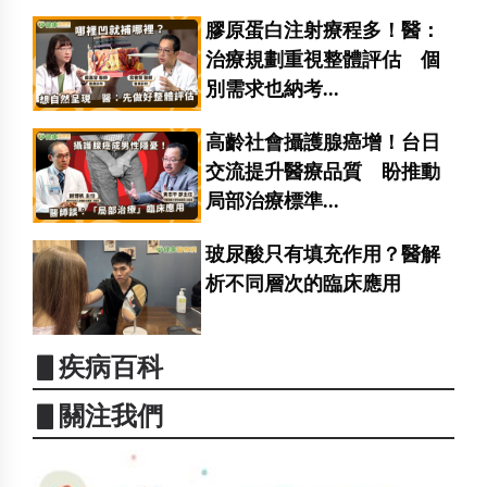
膠原蛋白注射療程多！醫：
治療規劃重視整體評估 個
別需求也納考...
高齡社會攝護腺癌增！台日
交流提升醫療品質 盼推動
局部治療標準...
玻尿酸只有填充作用？醫解
析不同層次的臨床應用
▋疾病百科
▋關注我們