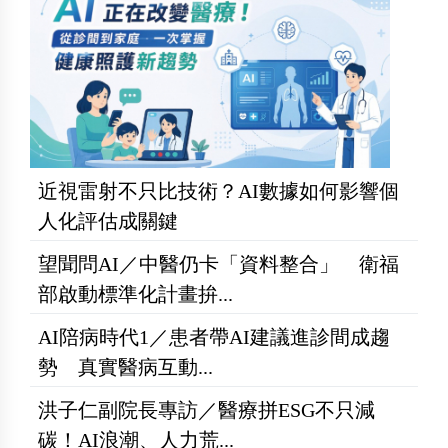
近視雷射不只比技術？AI數據如何影響個
人化評估成關鍵
望聞問AI／中醫仍卡「資料整合」 衛福
部啟動標準化計畫拚...
AI陪病時代1／患者帶AI建議進診間成趨
勢 真實醫病互動...
洪子仁副院長專訪／醫療拼ESG不只減
碳！AI浪潮、人力荒...