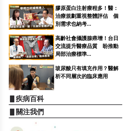
膠原蛋白注射療程多！醫：
治療規劃重視整體評估 個
別需求也納考...
高齡社會攝護腺癌增！台日
交流提升醫療品質 盼推動
局部治療標準...
玻尿酸只有填充作用？醫解
析不同層次的臨床應用
▋疾病百科
▋關注我們