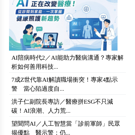
AI陪病時代2／AI能助力醫病溝通？專家解
析如何善用科技...
7成Z世代靠AI解讀職場衝突！專家4點示
警 當心陷過度自...
洪子仁副院長專訪／醫療拼ESG不只減
碳！AI浪潮、人力荒...
望聞問AI／人工智慧當「診前軍師」民眾
揭優點 醫示警：仍...