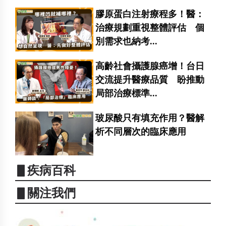
膠原蛋白注射療程多！醫：
治療規劃重視整體評估 個
別需求也納考...
高齡社會攝護腺癌增！台日
交流提升醫療品質 盼推動
局部治療標準...
玻尿酸只有填充作用？醫解
析不同層次的臨床應用
▋疾病百科
▋關注我們