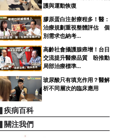
護與運動恢復
膠原蛋白注射療程多！醫：
治療規劃重視整體評估 個
別需求也納考...
高齡社會攝護腺癌增！台日
交流提升醫療品質 盼推動
局部治療標準...
玻尿酸只有填充作用？醫解
析不同層次的臨床應用
▋疾病百科
▋關注我們