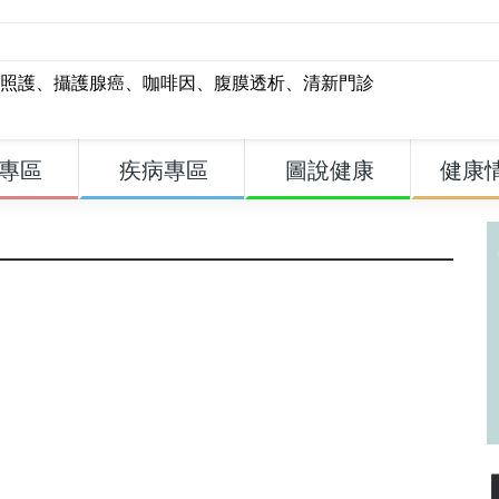
照護
、
攝護腺癌
、
咖啡因
、
腹膜透析
、
清新門診
專區
疾病專區
圖說健康
健康