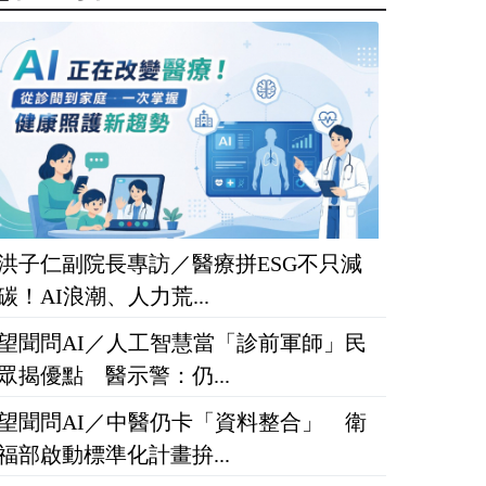
洪子仁副院長專訪／醫療拼ESG不只減
碳！AI浪潮、人力荒...
望聞問AI／人工智慧當「診前軍師」民
眾揭優點 醫示警：仍...
望聞問AI／中醫仍卡「資料整合」 衛
福部啟動標準化計畫拚...