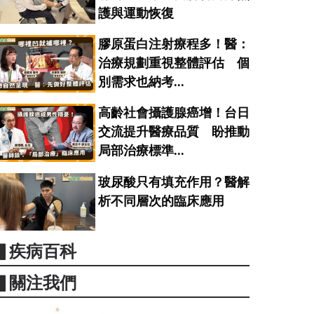
護與運動恢復
膠原蛋白注射療程多！醫：
治療規劃重視整體評估 個
別需求也納考...
高齡社會攝護腺癌增！台日
交流提升醫療品質 盼推動
局部治療標準...
玻尿酸只有填充作用？醫解
析不同層次的臨床應用
▋疾病百科
▋關注我們