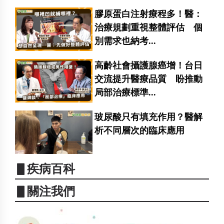
膠原蛋白注射療程多！醫：
治療規劃重視整體評估 個
別需求也納考...
高齡社會攝護腺癌增！台日
交流提升醫療品質 盼推動
局部治療標準...
玻尿酸只有填充作用？醫解
析不同層次的臨床應用
▋疾病百科
▋關注我們