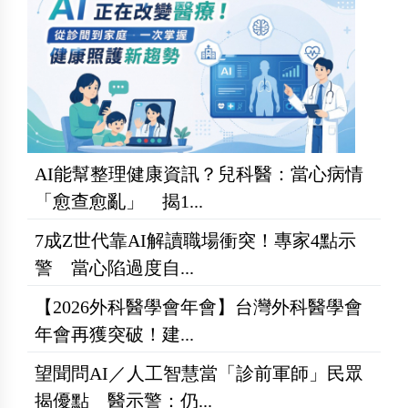
AI能幫整理健康資訊？兒科醫：當心病情
「愈查愈亂」 揭1...
7成Z世代靠AI解讀職場衝突！專家4點示
警 當心陷過度自...
【2026外科醫學會年會】台灣外科醫學會
年會再獲突破！建...
望聞問AI／人工智慧當「診前軍師」民眾
揭優點 醫示警：仍...