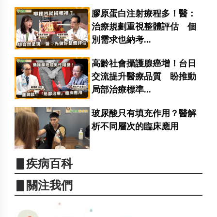
膠原蛋白注射療程多！醫：
治療規劃重視整體評估 個
別需求也納考...
高齡社會攝護腺癌增！台日
交流提升醫療品質 盼推動
局部治療標準...
玻尿酸只有填充作用？醫解
析不同層次的臨床應用
▋疾病百科
▋關注我們