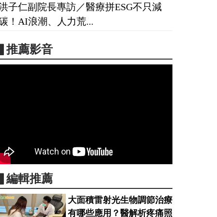
洪子仁副院長專訪／醫療拼ESG不只減
碳！AI浪潮、人力荒...
▋推薦影音
▋編輯推薦
大面積雷射光生物調節治療
有哪些應用？醫解析疼痛照