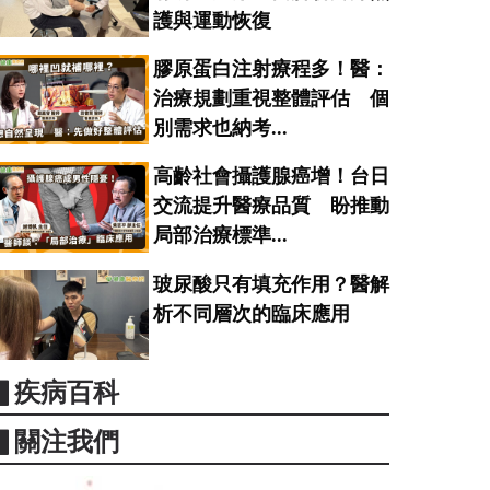
護與運動恢復
膠原蛋白注射療程多！醫：
治療規劃重視整體評估 個
別需求也納考...
高齡社會攝護腺癌增！台日
交流提升醫療品質 盼推動
局部治療標準...
玻尿酸只有填充作用？醫解
析不同層次的臨床應用
▋疾病百科
▋關注我們