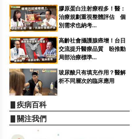
膠原蛋白注射療程多！醫：
治療規劃重視整體評估 個
別需求也納考...
高齡社會攝護腺癌增！台日
交流提升醫療品質 盼推動
局部治療標準...
玻尿酸只有填充作用？醫解
析不同層次的臨床應用
▋疾病百科
▋關注我們