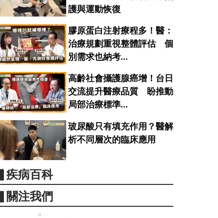
護與運動恢復
膠原蛋白注射療程多！醫：
治療規劃重視整體評估 個
別需求也納考...
高齡社會攝護腺癌增！台日
交流提升醫療品質 盼推動
局部治療標準...
玻尿酸只有填充作用？醫解
析不同層次的臨床應用
▋疾病百科
▋關注我們