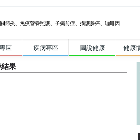
關節炎
、
免疫營養照護
、
子癲前症
、
攝護腺癌
、
咖啡因
專區
疾病專區
圖說健康
健康
尋結果