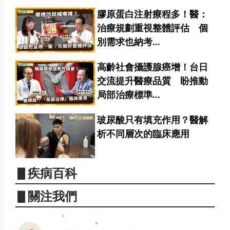
膠原蛋白注射療程多！醫：
治療規劃重視整體評估 個
別需求也納考...
高齡社會攝護腺癌增！台日
交流提升醫療品質 盼推動
局部治療標準...
玻尿酸只有填充作用？醫解
析不同層次的臨床應用
▋疾病百科
▋關注我們