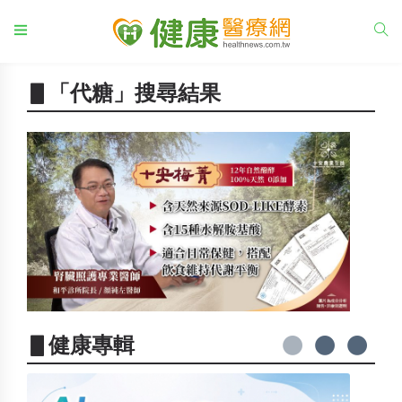
▋「代糖」搜尋結果
▋健康專輯