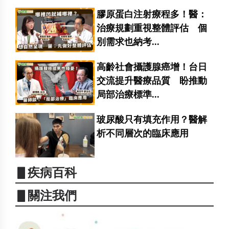
膠原蛋白注射療程多！醫：
治療規劃重視整體評估 個
別需求也納考...
高齡社會攝護腺癌增！台日
交流提升醫療品質 盼推動
局部治療標準...
玻尿酸只有填充作用？醫解
析不同層次的臨床應用
▋疾病百科
▋關注我們