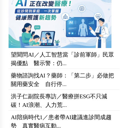
望聞問AI／人工智慧當「診前軍師」民眾
揭優點 醫示警：仍...
藥物諮詢找AI？藥師：「第二步」必做把
關用藥安全 自行停...
洪子仁副院長專訪／醫療拼ESG不只減
碳！AI浪潮、人力荒...
AI陪病時代1／患者帶AI建議進診間成趨
勢 真實醫病互動...