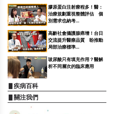
膠原蛋白注射療程多！醫：
治療規劃重視整體評估 個
別需求也納考...
高齡社會攝護腺癌增！台日
交流提升醫療品質 盼推動
局部治療標準...
玻尿酸只有填充作用？醫解
析不同層次的臨床應用
▋疾病百科
▋關注我們