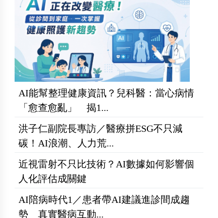
AI能幫整理健康資訊？兒科醫：當心病情
「愈查愈亂」 揭1...
洪子仁副院長專訪／醫療拼ESG不只減
碳！AI浪潮、人力荒...
近視雷射不只比技術？AI數據如何影響個
人化評估成關鍵
AI陪病時代1／患者帶AI建議進診間成趨
勢 真實醫病互動...