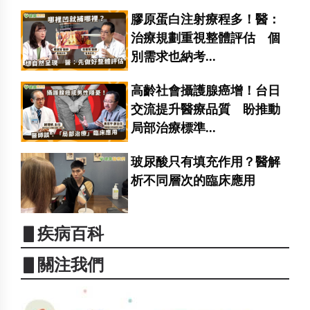
膠原蛋白注射療程多！醫：
治療規劃重視整體評估 個
別需求也納考...
高齡社會攝護腺癌增！台日
交流提升醫療品質 盼推動
局部治療標準...
玻尿酸只有填充作用？醫解
析不同層次的臨床應用
▋疾病百科
▋關注我們