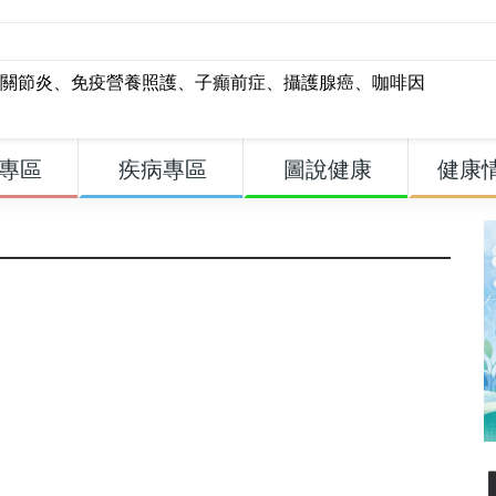
關節炎
、
免疫營養照護
、
子癲前症
、
攝護腺癌
、
咖啡因
專區
疾病專區
圖說健康
健康