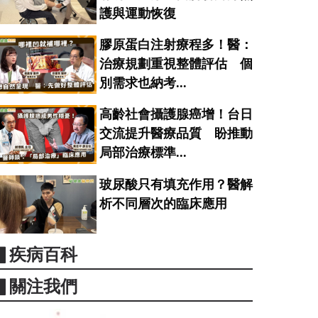
護與運動恢復
膠原蛋白注射療程多！醫：
治療規劃重視整體評估 個
別需求也納考...
高齡社會攝護腺癌增！台日
交流提升醫療品質 盼推動
局部治療標準...
玻尿酸只有填充作用？醫解
析不同層次的臨床應用
▋疾病百科
▋關注我們